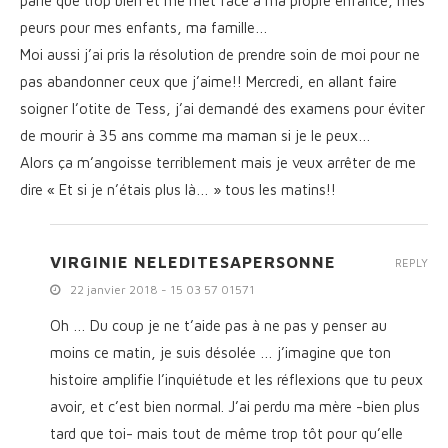
parle que trop bien et me met face à ma propre enfance, mes
peurs pour mes enfants, ma famille…
Moi aussi j’ai pris la résolution de prendre soin de moi pour ne
pas abandonner ceux que j’aime!! Mercredi, en allant faire
soigner l’otite de Tess, j’ai demandé des examens pour éviter
de mourir à 35 ans comme ma maman si je le peux…
Alors ça m’angoisse terriblement mais je veux arrêter de me
dire « Et si je n’étais plus là… » tous les matins!!
VIRGINIE NELEDITESAPERSONNE
REPLY
22 janvier 2018 - 15 03 57 01571
Oh … Du coup je ne t’aide pas à ne pas y penser au
moins ce matin, je suis désolée … j’imagine que ton
histoire amplifie l’inquiétude et les réflexions que tu peux
avoir, et c’est bien normal. J’ai perdu ma mère -bien plus
tard que toi- mais tout de même trop tôt pour qu’elle