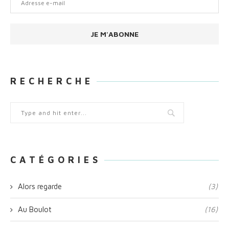
e-
mail
JE M'ABONNE
R E C H E R C H E
C A T É G O R I E S
Alors regarde
(3)
Au Boulot
(16)