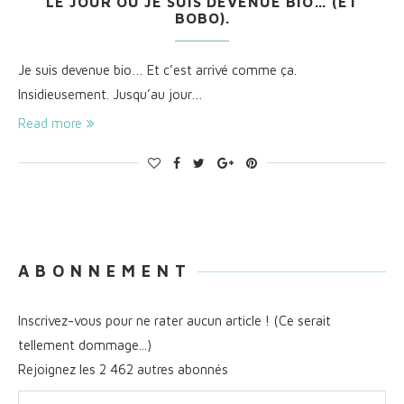
LE JOUR OÙ JE SUIS DEVENUE BIO… (ET
BOBO).
Je suis devenue bio… Et c’est arrivé comme ça.
Insidieusement. Jusqu’au jour…
Read more
A B O N N E M E N T
Inscrivez-vous pour ne rater aucun article ! (Ce serait
tellement dommage...)
Rejoignez les 2 462 autres abonnés
Adresse