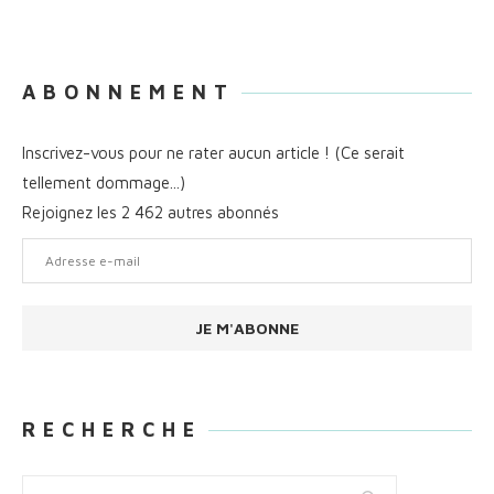
A B O N N E M E N T
Inscrivez-vous pour ne rater aucun article ! (Ce serait
tellement dommage...)
Rejoignez les 2 462 autres abonnés
Adresse
e-
mail
JE M'ABONNE
R E C H E R C H E