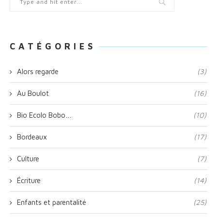
C A T É G O R I E S
Alors regarde
(3)
Au Boulot
(16)
Bio Ecolo Bobo…
(10)
Bordeaux
(17)
Culture
(7)
Écriture
(14)
Enfants et parentalité
(25)