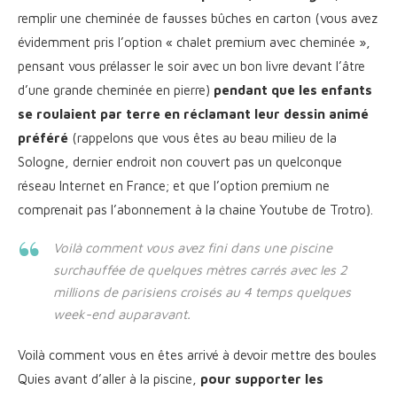
remplir une cheminée de fausses bûches en carton (vous avez
évidemment pris l’option « chalet premium avec cheminée »,
pensant vous prélasser le soir avec un bon livre devant l’âtre
d’une grande cheminée en pierre)
pendant que les enfants
se roulaient par terre en réclamant leur dessin animé
préféré
(rappelons que vous êtes au beau milieu de la
Sologne, dernier endroit non couvert pas un quelconque
réseau Internet en France; et que l’option premium ne
comprenait pas l’abonnement à la chaine Youtube de Trotro).
Voilà comment vous avez fini dans une piscine
surchauffée de quelques mètres carrés avec les 2
millions de parisiens croisés au 4 temps quelques
week-end auparavant.
Voilà comment vous en êtes arrivé à devoir mettre des boules
Quies avant d’aller à la piscine,
pour supporter les