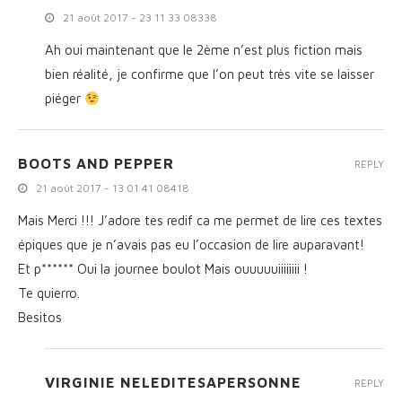
21 août 2017 - 23 11 33 08338
Ah oui maintenant que le 2ème n’est plus fiction mais
bien réalité, je confirme que l’on peut très vite se laisser
piéger
BOOTS AND PEPPER
REPLY
21 août 2017 - 13 01 41 08418
Mais Merci !!! J’adore tes redif ca me permet de lire ces textes
épiques que je n’avais pas eu l’occasion de lire auparavant!
Et p****** Oui la journee boulot Mais ouuuuuiiiiiiii !
Te quierro.
Besitos
VIRGINIE NELEDITESAPERSONNE
REPLY