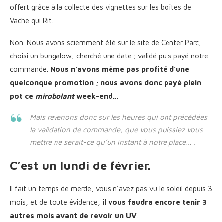
offert grâce à la collecte des vignettes sur les boîtes de
Vache qui Rit.
Non. Nous avons sciemment été sur le site de Center Parc,
choisi un bungalow, cherché une date ; validé puis payé notre
commande.
Nous n’avons même pas profité d’une
quelconque promotion ; nous avons donc payé plein
pot ce
mirobolant
week-end…
Mais revenons donc sur les heures qui ont précédées
la validation de commande, que vous puissiez vous
mettre ne serait-ce qu’un instant à notre place… .
C’est un lundi de février.
Il fait un temps de merde, vous n’avez pas vu le soleil depuis 3
mois, et de toute évidence,
il vous faudra encore tenir 3
autres mois avant de revoir un UV
.