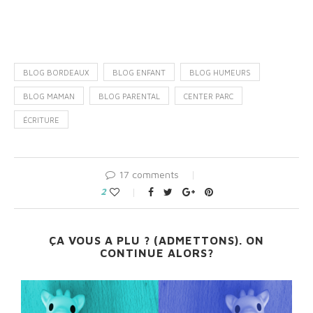
fenêtre)
BLOG BORDEAUX
BLOG ENFANT
BLOG HUMEURS
BLOG MAMAN
BLOG PARENTAL
CENTER PARC
ÉCRITURE
17 comments
2
ÇA VOUS A PLU ? (ADMETTONS). ON
CONTINUE ALORS?