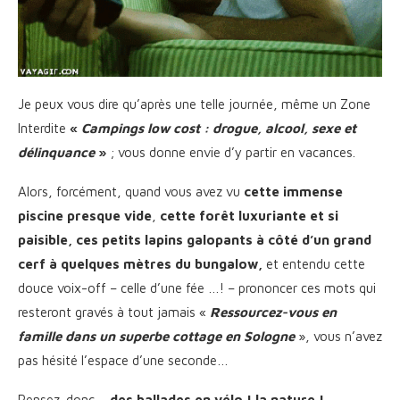
Je peux vous dire qu’après une telle journée, même un Zone
Interdite
«
Campings low cost : drogue, alcool, sexe et
délinquance
»
; vous donne envie d’y partir en vacances.
Alors, forcément, quand vous avez vu
cette immense
piscine presque vide
,
cette forêt luxuriante et si
paisible, ces petits lapins galopants à côté d’un grand
cerf à quelques mètres du bungalow,
et entendu cette
douce voix-off – celle d’une fée …! – prononcer ces mots qui
resteront gravés à tout jamais «
Ressourcez-vous en
famille dans un superbe cottage en Sologne
», vous n’avez
pas hésité l’espace d’une seconde…
Pensez-donc…
des ballades en vélo ! la nature !