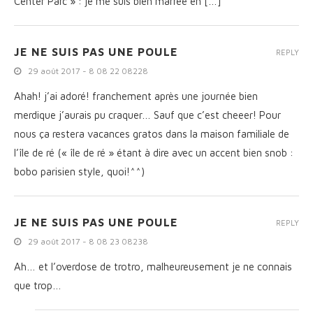
Center Parc » : je me suis bien marrée en […]
JE NE SUIS PAS UNE POULE
REPLY
29 août 2017 - 8 08 22 08228
Ahah! j’ai adoré! franchement après une journée bien
merdique j’aurais pu craquer… Sauf que c’est cheeer! Pour
nous ça restera vacances gratos dans la maison familiale de
l’île de ré (« île de ré » étant à dire avec un accent bien snob :
bobo parisien style, quoi!^^)
JE NE SUIS PAS UNE POULE
REPLY
29 août 2017 - 8 08 23 08238
Ah… et l’overdose de trotro, malheureusement je ne connais
que trop…