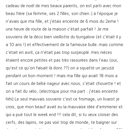
cadeau de noël de mes beaux parents, on est parti avec mon
beau frère (sa femme, ses 2 filles, son chien..) à l’époque je
n’avais que ma fille, et j’étais enceinte de 6 mois du 2eme !
une heure de route de la maison c’était parfait ! Je me
souviens de la déco bien vieillotte du bungalow (et c’était il y
a 10 ans !) et effectivement de la fameuse bulle. mais comme
c’était en avril, ça n’était pas trop surpeuplé. mes nièces
étaient encore petites et pas très rassurées dans l’eau (oui,
qu’est ce qu’on faisait là donc ??) on a squatté un jacuzzi
pendant un bon moment ! mais ma fille qui avait 18 mois a
fait un cours de bébé nageur avec nous, c’était chouette ! et
on a fait du vélo, (électrique pour ma part : j’étais enceinte
hihi) Le seul mauvais souvenir c’est ce fromage, un livarot je
crois, que mon beauf avait eu la mauvaise idée d’emmener et
qui a pué tout le week end !!! cela dit, si tu veux croiser des
cerfs, des lapins, ne pas voir trop de monde, te baigner sur