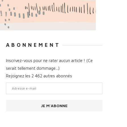
A B O N N E M E N T
Inscrivez-vous pour ne rater aucun article ! (Ce
serait tellement dommage...)
Rejoignez les 2 462 autres abonnés
Adresse
e-
mail
JE M'ABONNE