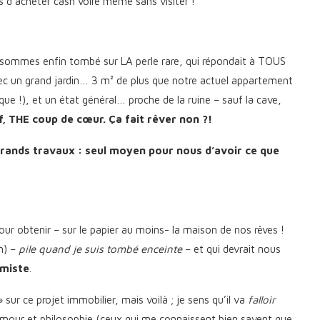
s d’acheter cash voire même sans visiter !
ommes enfin tombé sur LA perle rare, qui répondait à TOUS
vec un grand jardin… 3 m² de plus que notre actuel appartement
e !), et un état général… proche de la ruine – sauf la cave,
f, THE coup de cœur. Ça fait rêver non ?!
grands travaux : seul moyen pour nous d’avoir ce que
r obtenir – sur le papier au moins- la maison de nos rêves !
m) –
pile quand je suis tombé enceinte
– et qui devrait nous
imiste
.
sur ce projet immobilier, mais voilà ; je sens qu’il va
falloir
umour et philosophie (ceux qui me connaissent bien savent que