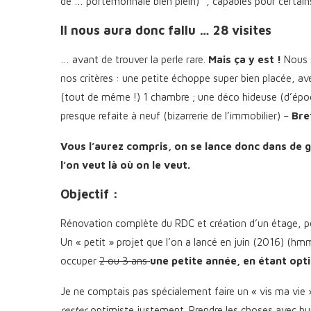
de … portemonnaie bien plein) *, capables pour certain
Il nous aura donc fallu … 28 visites
… avant de trouver la perle rare.
Mais ça y est !
Nous s
nos critères : une petite échoppe super bien placée, a
(tout de même !) 1 chambre ; une déco hideuse (d’époqu
presque refaite à neuf (bizarrerie de l’immobilier) –
Bre
Vous l’aurez compris, on se lance donc dans de 
l’on veut là où on le veut.
Objectif :
Rénovation complète du RDC et création d’un étage, pou
Un « petit » projet que l’on a lancé en juin (2016) (hm
occuper
2 ou 3 ans
une petite année, en étant opt
Je ne comptais pas spécialement faire un « vis ma vie » 
rester
optimiste justement. Prendre les choses avec h