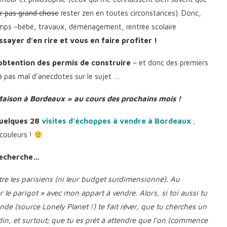
ur pas grand chose
rester zen en toutes circonstances). Donc,
emps –bébé, travaux, déménagement, rentrée scolaire
sayer d’en rire et vous en faire profiter !
obtention des permis de construire
– et donc des premiers
éjà pas mal d’anecdotes sur le sujet …
Maison à Bordeaux » au cours des prochains mois !
quelques 28
visites d’échoppes à vendre à Bordeaux
;
 couleurs !
 recherche…
tre les parisiens (ni leur budget surdimensionné). Au
r le parigot » avec mon appart à vendre. Alors, si toi aussi tu
onde (source Lonely Planet !) te fait rêver, que tu cherches un
rdin, et surtout; que tu es prêt à attendre que l’on (commence