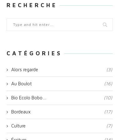
R E C H E R C H E
C A T É G O R I E S
Alors regarde
(3)
Au Boulot
(16)
Bio Ecolo Bobo…
(10)
Bordeaux
(17)
Culture
(7)
Écriture
(14)