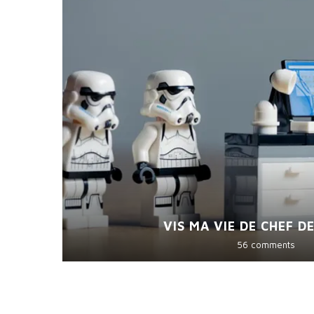
E…
VIS MA VIE DE CHEF D
56 comments