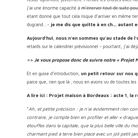
j’ai une énorme capacité à
m’énerver tout de suite po
étant donné que tout cela risque d’arriver en même t
dugrand…-
je me dis que quitte à en ch… autant es
Aujourd’hui, nous n’en sommes qu’au stade de l’
retards sur le calendrier prévisionnel – pourtant, j’ai d
=> Je vous propose donc de suivre notre « Projet 
Et en guise d’introduction,
un petit retour sur nos 
parce que, rien que là ; nous en avons vu de toutes les
A lire ici : Projet maison à Bordeaux : acte 1, la
*
Ah, et petite précision : je n’ai évidemment rien con
contraire, je compte bien en profiter et aller « drague
étouffes dans la capitale, que la plus belle ville du m
charmant pied à terre bien placé avec un joli petit ja