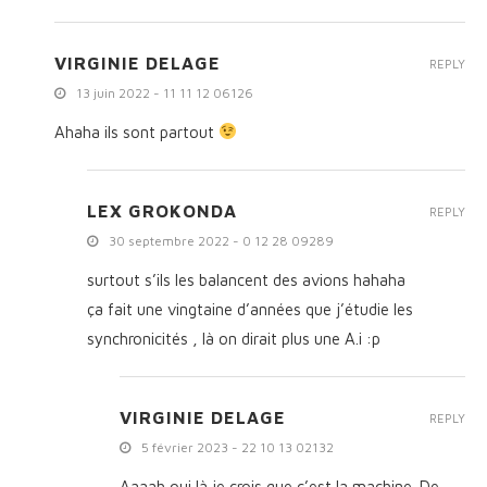
VIRGINIE DELAGE
REPLY
13 juin 2022 - 11 11 12 06126
Ahaha ils sont partout
LEX GROKONDA
REPLY
30 septembre 2022 - 0 12 28 09289
surtout s’ils les balancent des avions hahaha
ça fait une vingtaine d’années que j’étudie les
synchronicités , là on dirait plus une A.i :p
VIRGINIE DELAGE
REPLY
5 février 2023 - 22 10 13 02132
Aaaah oui là je crois que c’est la machine. De