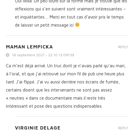
Oui voilà. Un peu lourd sur la forme mais je trouve que les
réflexions qui s’en suivent sont vraiment intéressantes –
et inquiétantes… Merci en tout cas d’avoir pris le temps
de laisser un petit message ici
MAMAN LEMPICKA
REPLY
16 septembre 2021 - 22 10 13 09139
Ca m’est déjà arrivé. Un truc dont je n’avais parlé qu’au mari,
à l’oral, et que j’ai retrouvé sur mon fil de pub une heure plus
tard. J’ai flippé. J’ai vu aussi derrière nos écrans de fumée,
certains disent que les intervenants ne sont pas assez
« neutres » dans ce documentaire mais il reste très
intéressant et pose des questions indispensables.
VIRGINIE DELAGE
REPLY