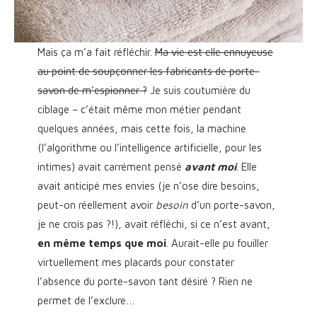
Mais ça m’a fait réfléchir.
Ma vie est elle ennuyeuse
au point de soupçonner les fabricants de porte-
savon de m’espionner ?
Je suis coutumière du
ciblage – c’était même mon métier pendant
quelques années, mais cette fois, la machine
(l’algorithme ou l’intelligence artificielle, pour les
intimes) avait carrément pensé
avant moi
. Elle
avait anticipé mes envies (je n’ose dire besoins,
peut-on réellement avoir
besoin
d’un porte-savon,
je ne crois pas ?!), avait réfléchi, si ce n’est avant,
en même temps que moi
. Aurait-elle pu fouiller
virtuellement mes placards pour constater
l’absence du porte-savon tant désiré ? Rien ne
permet de l’exclure…