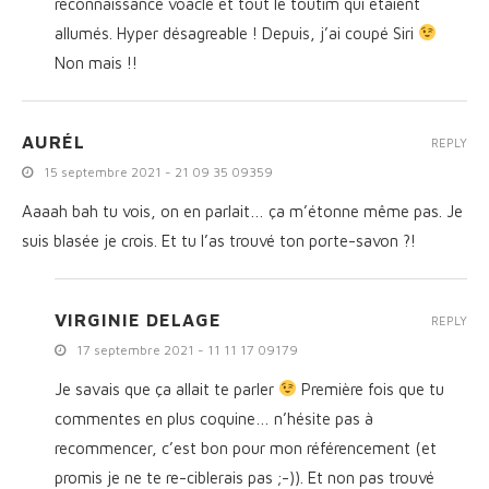
reconnaissance voacle et tout le toutim qui étaient
allumés. Hyper désagreable ! Depuis, j’ai coupé Siri
Non mais !!
AURÉL
REPLY
15 septembre 2021 - 21 09 35 09359
Aaaah bah tu vois, on en parlait… ça m’étonne même pas. Je
suis blasée je crois. Et tu l’as trouvé ton porte-savon ?!
VIRGINIE DELAGE
REPLY
17 septembre 2021 - 11 11 17 09179
Je savais que ça allait te parler
Première fois que tu
commentes en plus coquine… n’hésite pas à
recommencer, c’est bon pour mon référencement (et
promis je ne te re-ciblerais pas ;-)). Et non pas trouvé