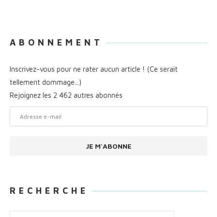
A B O N N E M E N T
Inscrivez-vous pour ne rater aucun article ! (Ce serait
tellement dommage...)
Rejoignez les 2 462 autres abonnés
Adresse
e-
mail
JE M'ABONNE
R E C H E R C H E