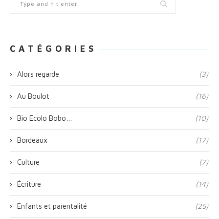
C A T É G O R I E S
Alors regarde
(3)
Au Boulot
(16)
Bio Ecolo Bobo…
(10)
Bordeaux
(17)
Culture
(7)
Écriture
(14)
Enfants et parentalité
(25)