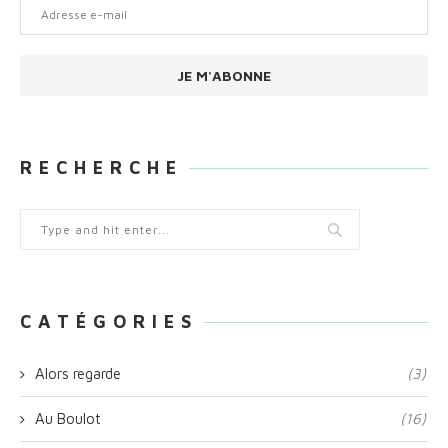
Adresse
e-
mail
JE M'ABONNE
R E C H E R C H E
C A T É G O R I E S
Alors regarde
(3)
Au Boulot
(16)