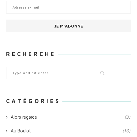
Adresse
e-
mail
JE M'ABONNE
R E C H E R C H E
C A T É G O R I E S
Alors regarde
(3)
Au Boulot
(16)