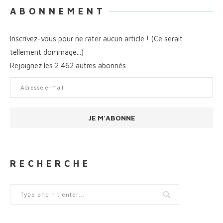
A B O N N E M E N T
Inscrivez-vous pour ne rater aucun article ! (Ce serait
tellement dommage...)
Rejoignez les 2 462 autres abonnés
Adresse
e-
mail
JE M'ABONNE
R E C H E R C H E