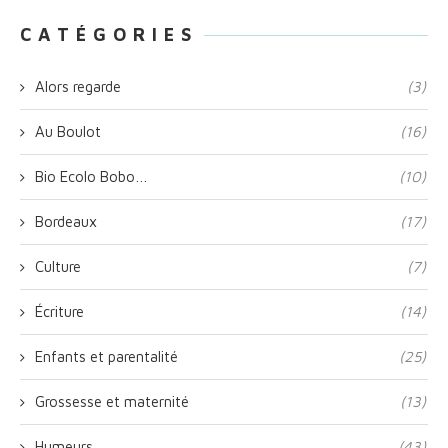
C A T É G O R I E S
Alors regarde
(3)
Au Boulot
(16)
Bio Ecolo Bobo…
(10)
Bordeaux
(17)
Culture
(7)
Écriture
(14)
Enfants et parentalité
(25)
Grossesse et maternité
(13)
Humeurs
(43)