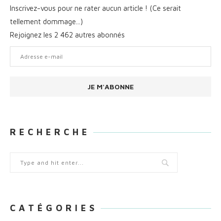
Inscrivez-vous pour ne rater aucun article ! (Ce serait
tellement dommage...)
Rejoignez les 2 462 autres abonnés
Adresse
e-
mail
JE M'ABONNE
R E C H E R C H E
C A T É G O R I E S