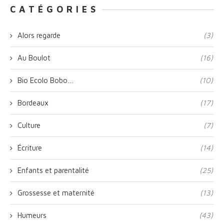
C A T É G O R I E S
Alors regarde
(3)
Au Boulot
(16)
Bio Ecolo Bobo…
(10)
Bordeaux
(17)
Culture
(7)
Écriture
(14)
Enfants et parentalité
(25)
Grossesse et maternité
(13)
Humeurs
(43)