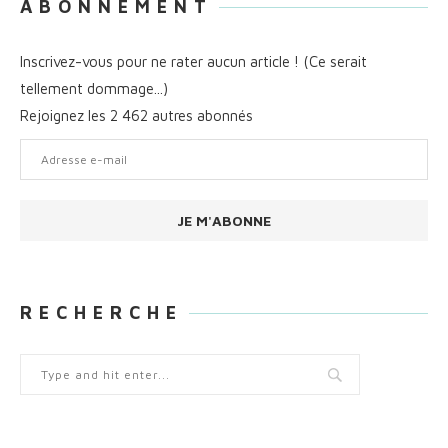
A B O N N E M E N T
Inscrivez-vous pour ne rater aucun article ! (Ce serait
tellement dommage...)
Rejoignez les 2 462 autres abonnés
Adresse
e-
mail
JE M'ABONNE
R E C H E R C H E