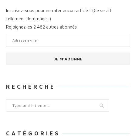
Inscrivez-vous pour ne rater aucun article ! (Ce serait
tellement dommage...)
Rejoignez les 2 462 autres abonnés
Adresse
e-
mail
JE M'ABONNE
R E C H E R C H E
C A T É G O R I E S